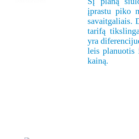
Šį planą siū
Darbštiesiems
įprastu piko 
savaitgaliais.
tarifą tikslin
yra diferenciju
leis planuotis
kainą.