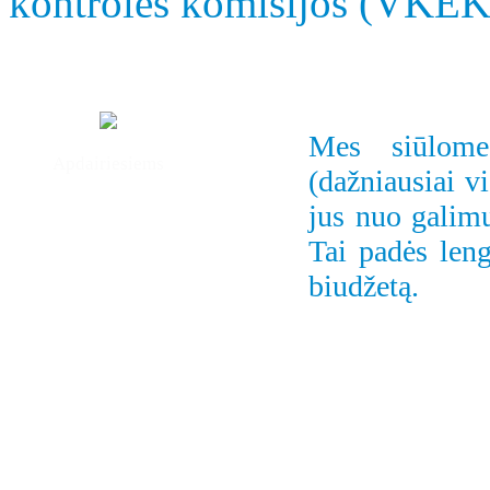
kontrolės komisijos (VKE
Mes siūlome 
Apdairiesiems
(dažniausiai v
jus nuo galimų
Tai padės leng
biudžetą.