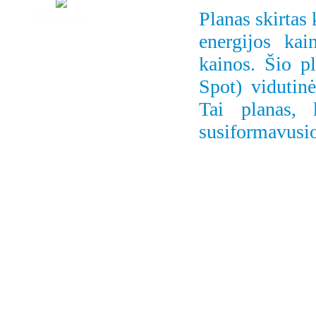
Planas skirtas 
Aktyviems
energijos kai
kainos. Šio p
Spot) vidutin
Tai planas, 
susiformavusio