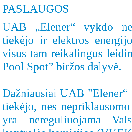
PASLAUGOS
UAB „Elener“ vykdo nepr
tiekėjo ir elektros energi
visus tam reikalingus leid
Pool Spot” biržos dalyvė.
Dažniausiai UAB "Elener“ t
tiekėjo, nes nepriklausomo
yra nereguliuojama Vals