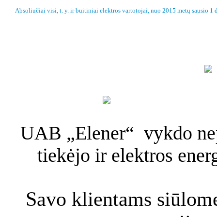
Absoliučiai visi, t. y. ir buitiniai elektros vartotojai, nuo 2015 metų sausio 1 d
PASLAUGOS
D.U.K
UAB „Elener“ vykdo nepr
tiekėjo ir elektros ene
Savo klientams siūlome 