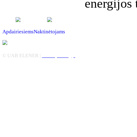
energijos 
Apdairiesiems
Naktinėtojams
© UAB ELENER |
Alternatyvi energija